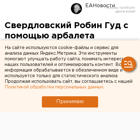
ЕАНовости
Свердловский Робин Гуд с
помощью арбалета
собирался передать
На сайте используются cookie-файлы и сервис для
анализа данных Яндекс.Метрика. Эти инструменты
мобильники в колонию
помогают улучшать работу сайта, понимать интересы
наших пользователей и оптимизировать контент. Вся
информация обрабатывается в обезличенном виде и
Мужчину поймали сотрудники колонии.
используется только для статистического анализа.
Продолжая использовать сайт, вы соглашаетесь с нашей
Накануне ночью сотрудники ИК-19 в Тавде при
Политикой обработки персональных данных
.
патрулировании прилегающей территории
гражданина с арбалетом, сотовыми телефонами и
Принимаю
SIM-картами, сообщили агентству ЕАН в пресс-
службе регионального управления ФСИН.
Злоумышленника передали сотрудникам полиции.
Рядом с ним нашли сумку, в которой находился
мощный импортный арбалет с 10 стрелами, к