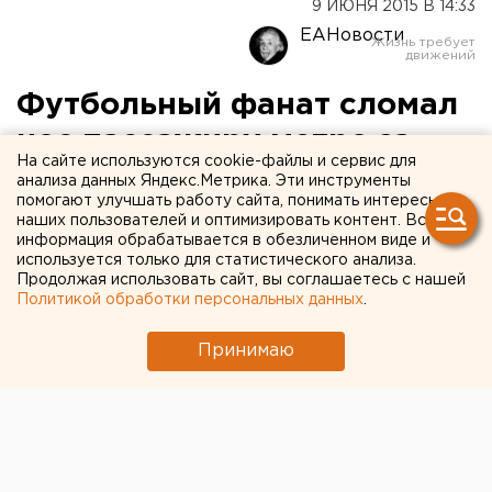
9 ИЮНЯ 2015 В 14:33
ЕАНовости
Футбольный фанат сломал
нос пассажиру метро за
На сайте используются cookie-файлы и сервис для
испорченное селфи
анализа данных Яндекс.Метрика. Эти инструменты
помогают улучшать работу сайта, понимать интересы
наших пользователей и оптимизировать контент. Вся
Подозреваемый ударил другого болельщика
информация обрабатывается в обезличенном виде и
головой в лицо.
используется только для статистического анализа.
Продолжая использовать сайт, вы соглашаетесь с нашей
Политикой обработки персональных данных
.
В Москве футбольный фанат сломал нос пассажиру
подземки за испорченное селфи, сообщили
Принимаю
агентству ЕАН в пресс-службе столичного
полицейского главка.
Инцидент произошел на станции «Спартак». Житель
орловской области, приехавший на футбольный
матч, захотел сфотографировать себя в метро.
Осуществить творческий замысел болельщика