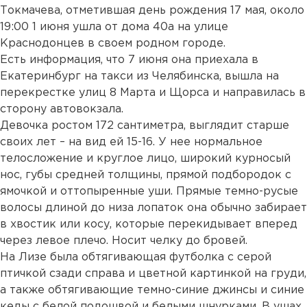
Токмачева, отметившая день рождения 17 мая, около
19:00 1 июня ушла от дома 40а на улице
Краснодонцев в своем родном городе.
Есть информация, что 7 июня она приехала в
Екатеринбург на такси из Челябинска, вышла на
перекрестке улиц 8 Марта и Щорса и направилась в
сторону автовокзала.
Девочка ростом 172 сантиметра, выглядит старше
своих лет – на вид ей 15-16. У нее нормальное
телосложение и круглое лицо, широкий курносый
нос, губы средней толщины, прямой подбородок с
ямочкой и оттопыренные уши. Прямые темно-русые
волосы длиной до низа лопаток она обычно забирает
в хвостик или косу, которые перекидывает вперед
через левое плечо. Носит челку до бровей.
На Лизе была обтягивающая футболка с серой
птичкой сзади справа и цветной картинкой на груди,
а также обтягивающие темно-синие джинсы и синие
кеды с белой подошвой и белыми шнурками. В ушах