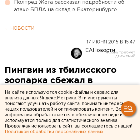
Полпред Жога рассказал подробности об
атаке БПЛА на склад в Екатеринбурге
← НОВОСТИ
17 ИЮНЯ 2015 В 15:47
ЕАНовости
Пингвин из тбилисского
зоопарка сбежал в
Азербайджан
На сайте используются cookie-файлы и сервис для
анализа данных Яндекс.Метрика. Эти инструменты
помогают улучшать работу сайта, понимать интересы
Животное обнаружили в реке у Красного моста.
наших пользователей и оптимизировать контент. Вся
информация обрабатывается в обезличенном виде и
Африканский пингвин из тбилисского зоопарка
используется только для статистического анализа.
Продолжая использовать сайт, вы соглашаетесь с нашей
доплыл до границы с Азербайджаном, передает
Политикой обработки персональных данных
.
корреспондент агентства ЕАН.