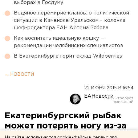
выборах в Госдуму
Водяное перемирие кланов: о политической
ситуации в Каменске-Уральском – колонка
шеф-редактора ЕАН Артема Рябова
Как воспитать идеальную кошку —
рекомендации челябинских специалистов
В Екатеринбурге горит склад Wildberries
← НОВОСТИ
22 ИЮНЯ 2015 В 16:54
ЕАНовости
Екатеринбургский рыбак
может потерять ногу из-за
случайного выстрела
На сайте используются cookie-файлы и сервис для