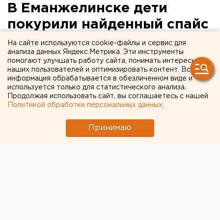
В Еманжелинске дети
покурили найденный спайс
и отключились
На сайте используются cookie-файлы и сервис для
анализа данных Яндекс.Метрика. Эти инструменты
помогают улучшать работу сайта, понимать интересы
Загадочный пакетик попался школьникам на
наших пользователей и оптимизировать контент. Вся
улице.
информация обрабатывается в обезличенном виде и
используется только для статистического анализа.
Продолжая использовать сайт, вы соглашаетесь с нашей
В Еманжелинске двое детей покурили найденную на
Политикой обработки персональных данных
.
улице смесь и потеряли сознание, передает
корреспондент агентства ЕАН.
Принимаю
По данным местных СМИ, 12-летняя девочка и 14-
летний мальчик приехали в город погостить у
родственников. Отправившись на прогулку, дети
обнаружили фольгированный пакетик и решили
попробовать вещество. Спустя некоторое время
родители обнаружили подростков лежащими на
земле, взрослые сразу же вызвали скорую.
Данные о текущем состоянии здоровья детей