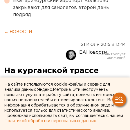
Екатеринбургский аэропорт Кольцово
закрывают для самолетов второй день
подряд
← НОВОСТИ
21 ИЮЛЯ 2015 В 13:44
ЕАНовости
На курганской трассе
опрокинулся грузовик с
На сайте используются cookie-файлы и сервис для
дровами
анализа данных Яндекс.Метрика. Эти инструменты
помогают улучшать работу сайта, понимать интересы
наших пользователей и оптимизировать контент. Вся
На 3 километре трассы Петухово – Матасы
информация обрабатывается в обезличенном виде и
опрокинулся грузовик, перевозивший дрова.
используется только для статистического анализа.
Продолжая использовать сайт, вы соглашаетесь с нашей
Политикой обработки персональных данных
.
На 3 километре трассы Петухово – Матасы