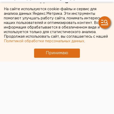
по делу «Хромой лошади»
На сайте используются cookie-файлы и сервис для
выпустят по амнистии
анализа данных Яндекс.Метрика. Эти инструменты
помогают улучшать работу сайта, понимать интересы
наших пользователей и оптимизировать контент. Вся
На свободу готовится выйти бывший инспектор
информация обрабатывается в обезличенном виде и
Госпожнадзора.
используется только для статистического анализа.
Продолжая использовать сайт, вы соглашаетесь с нашей
Политикой обработки персональных данных
.
Бывший инспектор Госпожнадзора Дмитрий
Росляков, осужденный по делу о трагедии в
Принимаю
пермском клубе «Хромая лошадь», готовится выйти
на свободу, передает корреспондент агентства
ЕАН.
Соответствующее постановление уже подписал
прокурор.
Дмитрий Росляков был приговорен к пяти годам
лишения свободы, поскольку суд признал его
виновным в халатности, повлекшей смерть более
двух человек. По версии следствия, инспектор
проверял клуб в январе 2007 года и не выявил