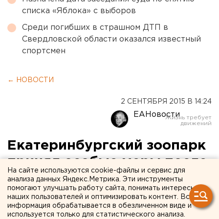
списка «Яблока» с выборов
Среди погибших в страшном ДТП в
Свердловской области оказался известный
спортсмен
← НОВОСТИ
2 СЕНТЯБРЯ 2015 В 14:24
ЕАНовости
Екатеринбургский зоопарк
принял особые меры после
На сайте используются cookie-файлы и сервис для
трагедий в зверинцах
анализа данных Яндекс.Метрика. Эти инструменты
помогают улучшать работу сайта, понимать интересы
наших пользователей и оптимизировать контент. Вся
Но куда помещать питомцев в случае ЧП, все
информация обрабатывается в обезличенном виде и
равно неясно.
используется только для статистического анализа.