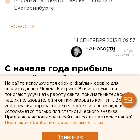
Ребенка на электросамокате сбили в
Екатеринбурге
← НОВОСТИ
14 СЕНТЯБРЯ 2015 В 09:57
ЕАНовости
С начала года прибыль
российских банков упала в
На сайте используются cookie-файлы и сервис для
восемь раз
анализа данных Яндекс.Метрика. Эти инструменты
помогают улучшать работу сайта, понимать интересы
наших пользователей и оптимизировать контент. Вся
Кредитные учреждения смогли заработать лишь
информация обрабатывается в обезличенном виде и
76 миллиардов рублей.
используется только для статистического анализа.
Продолжая использовать сайт, вы соглашаетесь с нашей
Политикой обработки персональных данных
.
По итогам января-августа текущего года кредитные
учреждения получили прибыли почти в восемь раз
Принимаю