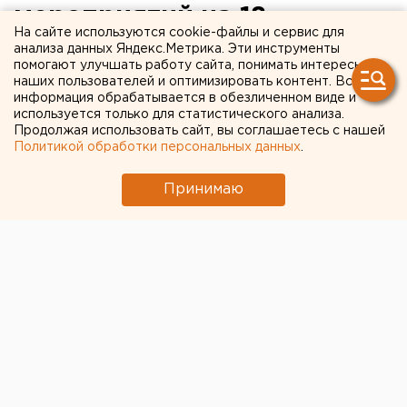
мероприятий на 18
На сайте используются cookie-файлы и сервис для
сентября
анализа данных Яндекс.Метрика. Эти инструменты
помогают улучшать работу сайта, понимать интересы
наших пользователей и оптимизировать контент. Вся
Анонсы событий и мероприятий в Екатеринбурге
информация обрабатывается в обезличенном виде и
и Свердловской области на 18 сентября.
используется только для статистического анализа.
Продолжая использовать сайт, вы соглашаетесь с нашей
Политикой обработки персональных данных
.
В 10:00 от здания Администрации города (проспект
Ленина 24 а) начнется пресс-тур по строящимся
Принимаю
объектам социальной инфраструктуры города,
которые готовятся к сдаче до конца 2015 года.
Запланировано посещение спорткомплекса
«Неоплан», а так же строящихся детских садов в
микрорайоне ЖБИ, на Уктусе, улицах Бардина и
Коммунистической. Сопровождать в поездке будет
заместитель главы Администрации города
Екатеринбурга по вопросам капитального
строительства и землепользования Сергей Мямин.
В 11:00 в МАУ «Концертно-спортивный комплекс»