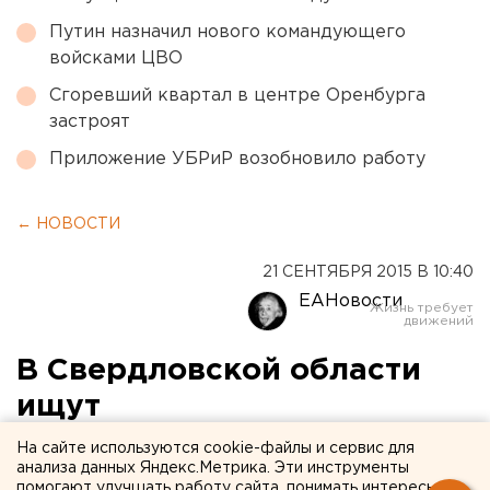
Путин назначил нового командующего
войсками ЦВО
Сгоревший квартал в центре Оренбурга
застроят
Приложение УБРиР возобновило работу
← НОВОСТИ
21 СЕНТЯБРЯ 2015 В 10:40
ЕАНовости
В Свердловской области
ищут
несовершеннолетнего
На сайте используются cookie-файлы и сервис для
анализа данных Яндекс.Метрика. Эти инструменты
курганца с ДЦП
помогают улучшать работу сайта, понимать интересы