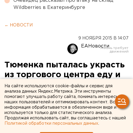
Очевидец рассказал про атаку на склад
Wildberries в Екатеринбурге
← НОВОСТИ
9 НОЯБРЯ 2015 В 14:07
ЕАНовости
Тюменка пыталась украсть
из торгового центра еду и
игрушки для елки
На сайте используются cookie-файлы и сервис для
анализа данных Яндекс.Метрика. Эти инструменты
помогают улучшать работу сайта, понимать интересы
Безработную женщину задержали ЧОПовцы.
наших пользователей и оптимизировать контент. Вся
информация обрабатывается в обезличенном виде и
Безработная жительница Тюмени попыталась
используется только для статистического анализа.
Продолжая использовать сайт, вы соглашаетесь с нашей
украсть из торгового центра еду и елочные
Политикой обработки персональных данных
.
украшения, сообщили агентству ЕАН в пресс-