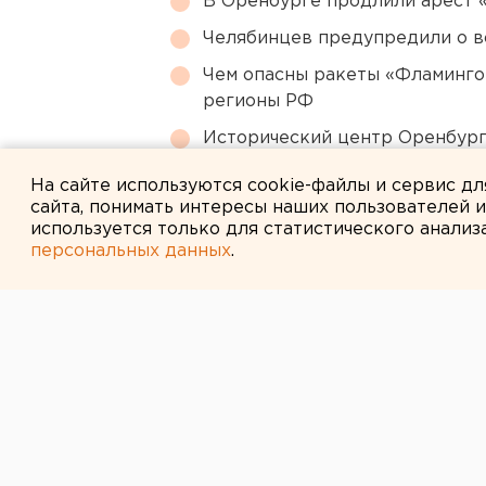
В Оренбурге продлили арест
Челябинцев предупредили о в
Чем опасны ракеты «Фламинго
регионы РФ
Исторический центр Оренбурга
небоскребами — на паузе
На сайте используются cookie-файлы и сервис д
сайта, понимать интересы наших пользователей 
используется только для статистического анализ
персональных данных
.
← НОВОСТИ
8 ДЕКАБРЯ 2015 В 13:08
Подозреваемый
летней Кармел