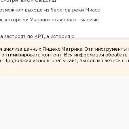
 «смотрителю» кладбищ
озможном выходе из берегов реки Миасс
», которыми Украина атаковала тыловые
 застроят по КРТ, а история с
ля анализа данных Яндекс.Метрика. Эти инструменты
и оптимизировать контент. Вся информация обрабаты
а. Продолжая использовать сайт, вы соглашаетесь с
ЕАНовости
 в убийстве 9-
иты из