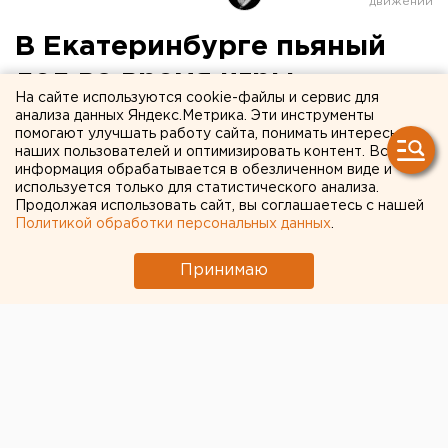
В Екатеринбурге пьяный
дед во время игры
На сайте используются cookie-файлы и сервис для
прострелил голову
анализа данных Яндекс.Метрика. Эти инструменты
помогают улучшать работу сайта, понимать интересы
двухлетнему внуку
наших пользователей и оптимизировать контент. Вся
информация обрабатывается в обезличенном виде и
используется только для статистического анализа.
Ребенок находится в больнице.
Продолжая использовать сайт, вы соглашаетесь с нашей
Политикой обработки персональных данных
.
В Екатеринбурге выпивший пенсионер случайно
выстрелил в голову своему двухлетнему внуку,
Принимаю
сообщили агентству ЕАН в городском УМВД.
Сигнал в дежурную часть поступил от бригады
скорой 14 декабря в 13:10.
Правоохранители выяснили, что несчастный случай
произошел в доме на улице Бардина. Мать
рассказала, что оставила сына вдвоем с дедушкой
1961 года рождения. Играя с ребенком, выпивший