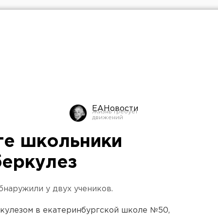
ЕАНовости
ге школьники
беркулез
наружили у двух учеников.
ркулезом в екатеринбургской школе №50,