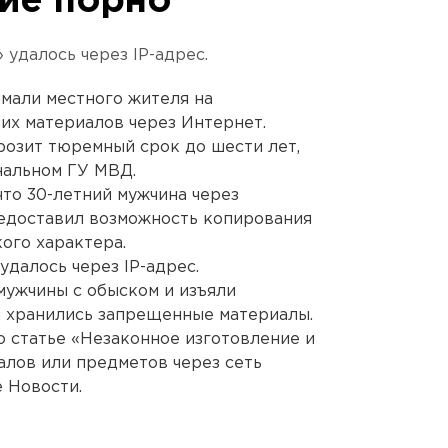
ие порно
удалось через IP-адрес.
мали местного жителя на
их материалов через Интернет.
озит тюремный срок до шести лет,
нальном ГУ МВД.
что 30-летний мужчина через
едоставил возможность копирования
ого характера.
далось через IP-адрес.
мужчины с обыском и изъяли
й хранились запрещенные материалы.
о статье «Незаконное изготовление и
лов или предметов через сеть
 Новости.