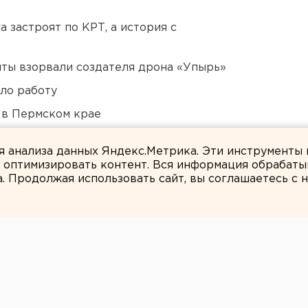
 застроят по КРТ, а история с
ты взорвали создателя дрона «Упырь»
ло работу
 в Пермском крае
ся к затяжной войне
ля анализа данных Яндекс.Метрика. Эти инструменты
и оптимизировать контент. Вся информация обрабаты
а. Продолжая использовать сайт, вы соглашаетесь с
ЕАНовости
пожаре в чуме