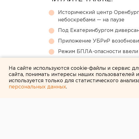
Исторический центр Оренбурга
небоскребами — на паузе
Под Екатеринбургом диверсан
Приложение УБРиР возобнови
Режим БПЛА-опасности ввели
МИД призвал россиян готовить
На сайте используются cookie-файлы и сервис д
сайта, понимать интересы наших пользователей 
используется только для статистического анализ
персональных данных
.
← НОВОСТИ
2 ФЕВРАЛЯ 2016 В 13:11
На Ямале при 