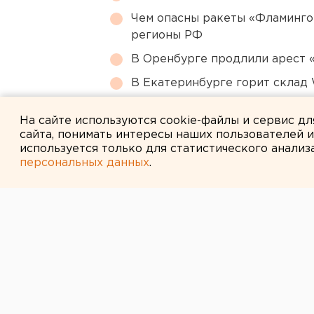
Чем опасны ракеты «Фламинго
регионы РФ
В Оренбурге продлили арест
В Екатеринбурге горит склад W
Ребенка на электросамокате с
На сайте используются cookie-файлы и сервис д
сайта, понимать интересы наших пользователей 
используется только для статистического анализ
персональных данных
.
← НОВОСТИ
25 ФЕВРАЛЯ 2016 В 17:38
В ЯНАО малыш 
менингита