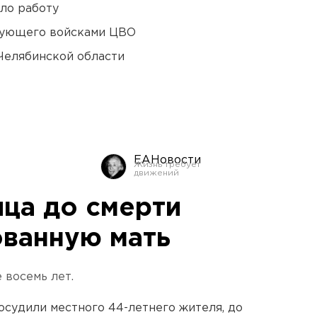
ло работу
дующего войсками ЦВО
Челябинской области
ЕАНовости
ица до смерти
ованную мать
 восемь лет.
осудили местного 44-летнего жителя, до