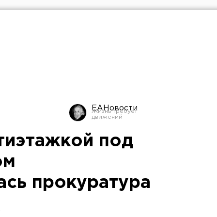
ЕАНовости
тиэтажкой под
ом
ась прокуратура
.