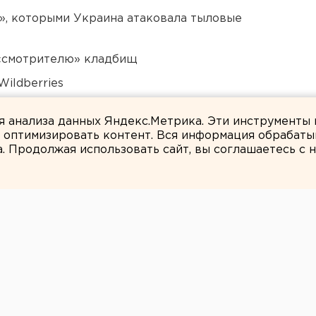
», которыми Украина атаковала тыловые
 «смотрителю» кладбищ
ildberries
били в Екатеринбурге
ля анализа данных Яндекс.Метрика. Эти инструменты
и оптимизировать контент. Вся информация обрабаты
а. Продолжая использовать сайт, вы соглашаетесь с
ЕАНовости
погиб от