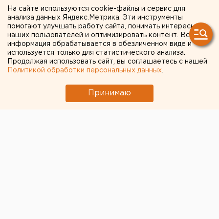
Пышме бегут врачи
На сайте используются cookie-файлы и сервис для
анализа данных Яндекс.Метрика. Эти инструменты
помогают улучшать работу сайта, понимать интересы
В течение нескольких месяцев, по подсчетам
наших пользователей и оптимизировать контент. Вся
медперсонала, уволились примерно 90
информация обрабатывается в обезличенном виде и
сотрудников.
используется только для статистического анализа.
Продолжая использовать сайт, вы соглашаетесь с нашей
Политикой обработки персональных данных
.
Из больницы Верхней Пышмы массово увольняется
медперсонал, передает корреспондент агентства
Принимаю
ЕАН.
По рассказам самих врачей, их зарплаты недавно
сократили до оклада: врачи получают 14-18 тысяч
рублей, медсестры - 10-12 тысяч. Специалисты легко
находят работу в Екатеринбурге: так, четверо из
пяти кардиологов ушли в частные клиники. В целом,
по подсчетам оставшихся сотрудников, за
последние месяцы уволилось примерно 90 человек.
В плачевном состоянии находится и имущественный
фонд больницы. Как ранее
сообщало агентство ЕАН
,
в отделении химиотерапии в Среднеуральске по