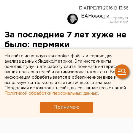
13 АПРЕЛЯ 2016 В 13:56
ЕАНовости
За последние 7 лет хуже не
было: пермяки
пожаловались Владимиру
На сайте используются cookie-файлы и сервис для
анализа данных Яндекс.Метрика. Эти инструменты
Путину на плохие дороги
помогают улучшать работу сайта, понимать интересы
наших пользователей и оптимизировать контент. Вся
информация обрабатывается в обезличенном виде и
Автовладельцы спрашивают, почему они должны
используется только для статистического анализа.
платить транспортный налог, если ровного
Продолжая использовать сайт, вы соглашаетесь с нашей
асфальта в городе нет.
Политикой обработки персональных данных
.
Пермяки пожаловались Владимиру Путину на
Принимаю
плохие дороги. Авторы петиции спросили
президента, почему автовладельцы должны платить
транспортный налог, если ровного асфальта в