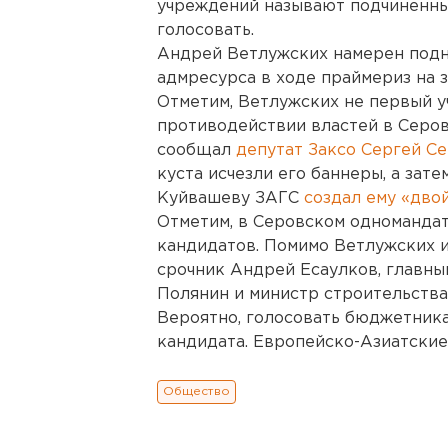
учреждений называют подчиненны
голосовать.
Андрей Ветлужских намерен подн
адмресурса в ходе праймериз на 
Отметим, Ветлужских не первый у
противодействии властей в Серов
сообщал
депутат Заксо Сергей С
куста исчезли его баннеры, а зат
Куйвашеву ЗАГС
создал ему «дво
Отметим, в Серовском одномандат
кандидатов. Помимо Ветлужских 
срочник Андрей Есаулков, главны
Полянин и министр строительства
Вероятно, голосовать бюджетника
кандидата. Европейско-Азиатские
Общество