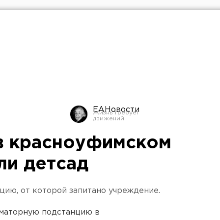
ЕАНовости
 в красноуфимском
ли детсад
ию, от которой запитано учреждение.
маторную подстанцию в