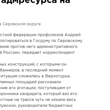
 адмресурса на
в Серовском округе.
астной федерации профсоюзов Андрей
лотироваться в Госдуму по Серовскому
вание против него административного
й России», передает корреспондент
ных конструкций, с которыми он
баннеров, в последний момент
 ситуация сложилась в Верхотурье,
кламных площадей рассказали
ние его агитации, поступившем от
торонника кандидата, который вез его
естные на трассе чуть не изъяли весь
тлужских, руководители бюджетных