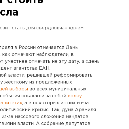
 стоить
сла
озит стать для свердловчан «днем
апреля в России отмечается День
, как отмечают наблюдатели, в
 уместнее отмечать не эту дату, а «день
дент агентства ЕАН.
ьной власти, решившей реформировать
му жесткому из предложенных
шей выборы
во всех муниципальных
 события повлекли за собой
волну
палитетах
, а в некоторых из них из-за
литический кризис. Так, дума Арамиля
из-за массового сложения мандатов
твиями власти. А собрание депутатов