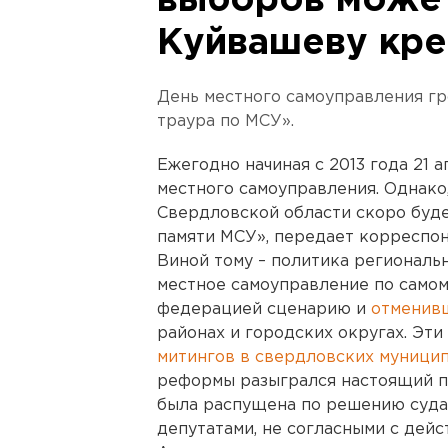
выборов может
Куйвашеву кре
День местного самоуправления гр
траура по МСУ».
Ежегодно начиная с 2013 года 21 
местного самоуправления. Однако
Свердловской области скоро будет
памяти МСУ», передает корреспон
Виной тому – политика регионал
местное самоуправление по само
федерацией сценарию и
отменив
районах и городских округах. Эти
митингов в свердловских муници
реформы разыгрался настоящий по
была распущена по решению суда 
депутатами, не согласными с дейс