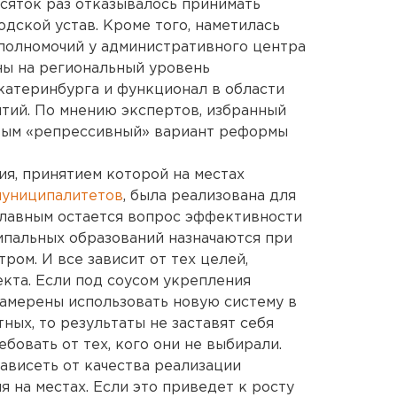
есяток раз отказывалось принимать
дской устав. Кроме того, наметилась
полномочий у административного центра
аны на региональный уровень
катеринбурга и функционал в области
тий. По мнению экспертов, избранный
вым «репрессивный» вариант реформы
я, принятием которой на местах
муниципалитетов
, была реализована для
главным остается вопрос эффективности
ипальных образований назначаются при
ром. И все зависит от тех целей,
кта. Если под соусом укрепления
амерены использовать новую систему в
ных, то результаты не заставят себя
ебовать от тех, кого они не выбирали.
ависеть от качества реализации
 на местах. Если это приведет к росту