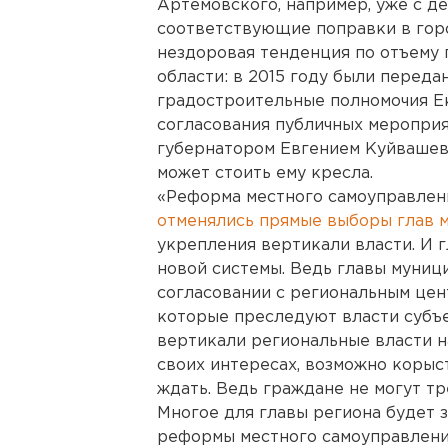
Артемовского, например, уже с д
соответствующие поправки в горо
нездоровая тенденция по отъему 
области: в 2015 году были перед
градостроительные полномочия Е
согласования публичных мероприя
губернатором Евгением Куйваше
может стоить ему кресла.
«Реформа местного самоуправлени
отменялись прямые выборы глав 
укрепления вертикали власти. И 
новой системы. Ведь главы муниц
согласовании с региональным цент
которые преследуют власти субъе
вертикали региональные власти н
своих интересах, возможно корыст
ждать. Ведь граждане не могут тр
Многое для главы региона будет з
реформы местного самоуправления