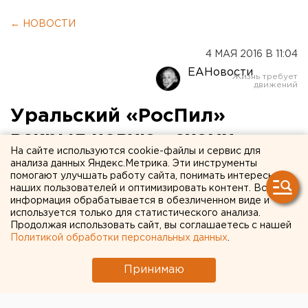
← НОВОСТИ
4 МАЯ 2016 В 11:04
ЕАНовости
Уральский «РосПил»
вскрыл новую «схему
На сайте используются cookie-файлы и сервис для
Пьянкова»
анализа данных Яндекс.Метрика. Эти инструменты
помогают улучшать работу сайта, понимать интересы
наших пользователей и оптимизировать контент. Вся
Областную собственность могли выводить в
информация обрабатывается в обезличенном виде и
интересах «друзей Куйвашева».
используется только для статистического анализа.
Продолжая использовать сайт, вы соглашаетесь с нашей
Политикой обработки персональных данных
.
Координатор «РосПил-УрФО» Екатерина Петрова
опубликовала новое антикоррупционное
Принимаю
расследование, касающееся деятельности
руководства региональных органов власти,
передает корреспондент агентства ЕАН.