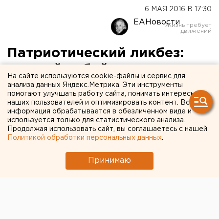
6 МАЯ 2016 В 17:30
ЕАНовости
Патриотический ликбез:
как найти бойца,
На сайте используются cookie-файлы и сервис для
пропавшего в Великую
анализа данных Яндекс.Метрика. Эти инструменты
помогают улучшать работу сайта, понимать интересы
Отечественную войну
наших пользователей и оптимизировать контент. Вся
информация обрабатывается в обезличенном виде и
используется только для статистического анализа.
Екатеринбуржцы смогут заполнить заявку на
Продолжая использовать сайт, вы соглашаетесь с нашей
поиск прямо в центре города.
Политикой обработки персональных данных
.
Новинкой празднования Дня Победы в
Принимаю
Екатеринбурге станет акция «Вспомним всех
поименно». Уральцы, чьи деды пропали и погибли во
время Великой Отечественной войны, смогут прямо
на главной площади города подать заявку на поиск
своих родственников. Заниматься этим будет