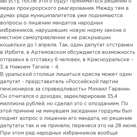
августу, после этого будут приниматься решения о
мерах прокурорского реагирования. Между тем в
думах ряда муниципалитетов уже поднимаются
вопросы о лишении мандатов народных
избранников, нарушивших новую норму закона о
местном самоуправлении и не раскрывших
кошельки до 1 апреля. Так, один депутат отстранен
в Ирбите, в Артемовском обсуждается возможность
отправки в отставку 6 человек, в Красноуральске –
3, в Нижнем Тагиле – 4.
В уральской столице лишиться кресла может один
депутат - представитель «Российской партии
пенсионеров за справедливость» Михаил Гаранин.
Он отчитался о доходах, задекларировав 35,4
миллиона рублей, но сделал это с опозданием. По
этой причине на минувшем заседании гордумы был
поднят вопрос о лишении его мандата, но решение
депутаты так и не приняли, перенеся это на 28 июня.
При этом ряд народных избранников вообще