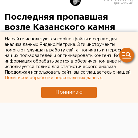
Последняя пропавшая
возле Казанского камня
туристка нашлась
На сайте используются cookie-файлы и сервис для
анализа данных Яндекс.Метрика. Эти инструменты
помогают улучшать работу сайта, понимать интересы
Женщина сама вышла к людям.
наших пользователей и оптимизировать контент. Вся
информация обрабатывается в обезличенном виде и
Пропавшая возле Казанского камня в Карпинском
используется только для статистического анализа.
Продолжая использовать сайт, вы соглашаетесь с нашей
городском округе девушка нашлась. Она сама
Политикой обработки персональных данных
.
вышла из леса к людям, рассказали агентству ЕАН в
пресс-службе регионального центра МЧС.
Принимаю
«Сегодня в 09:45 женщина самостоятельно вышла
на турбазу «Звезда». Поисковая операция,
длившаяся четверо суток, завершена. В ней были
задействованы 150 человек, вертолет Ми-8
Уральского авиационно-спасательного центра МЧС
России, беспилотники», - говорится в сообщении.