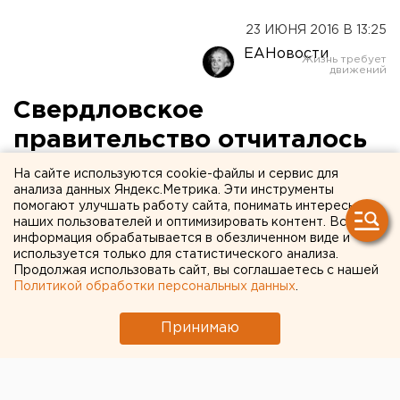
23 ИЮНЯ 2016 В 13:25
ЕАНовости
Свердловское
правительство отчиталось
о тратах областной
На сайте используются cookie-файлы и сервис для
анализа данных Яндекс.Метрика. Эти инструменты
«заначки»
помогают улучшать работу сайта, понимать интересы
наших пользователей и оптимизировать контент. Вся
информация обрабатывается в обезличенном виде и
Больше половины «съела» коммунальная сфера.
используется только для статистического анализа.
Продолжая использовать сайт, вы соглашаетесь с нашей
В свердловское Заксобрание поступил отчет о
Политикой обработки персональных данных
.
расходовании средств резервного фонда в первом
квартале 2016 года, передает корреспондент
Принимаю
агентства ЕАН.
Согласно документу, власти достали из заначки 51
миллион рублей. Более половины указанной суммы –