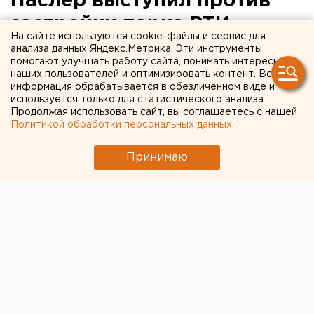
Паслер выступил против
застройки парка РТИ
На сайте используются cookie-файлы и сервис для
анализа данных Яндекс.Метрика. Эти инструменты
Он распорядился аннулировать приказ минстроя.
помогают улучшать работу сайта, понимать интересы
наших пользователей и оптимизировать контент. Вся
информация обрабатывается в обезличенном виде и
Глава свердловского правительства Денис Паслер
используется только для статистического анализа.
распорядился аннулировать приказ о подготовке
Продолжая использовать сайт, вы соглашаетесь с нашей
проекта планировки и межевания территории в
Политикой обработки персональных данных
.
границах улиц Патриса Лумумбы, Начдива
Онуфриева, 8 Марта и переулка Рижского, передает
Принимаю
корреспондент агентства ЕАН.
Речь идет о территории парка РТИ. Ранее
«Компания №8» заявляла о желании построить там
комплекс апартаментов, против чего активно
протестовали местные жители. Администрация
Екатеринбурга встала на защиту интересов
жителей и предложила застройщику выкупить у
него участок. Кроме того, город защитил парк,