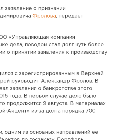
л заявление о признании
адимировича
Фролова
, передает
ООО «Управляющая компания
чке дела, поводом стал долг чуть более
ии о принятии заявления к производству
дился с зарегистрированным в Верхней
рой руководит Александр Фролов. В
вал заявления о банкротстве этого
016 года. В первом случае дело было
о продолжится 9 августа. В материалах
ой-Акцент» из-за долга порядка 700
и, одним из основных направлений ее
бъектов по госзаказу. Портфель