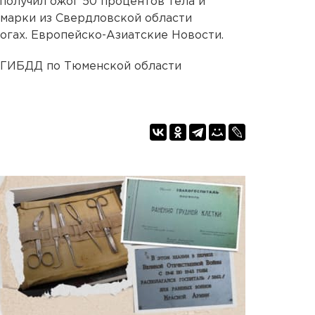
получил ожог 50 процентов тела и
омарки из Свердловской области
огах. Европейско-Азиатские Новости.
УГИБДД по Тюменской области