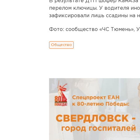
В результате ДТП шофер КамАЗа 
перелом ключицы. У водителя ин
зафиксировали лишь ссадины на н
Фото: сообщество «ЧС Тюмень», 
Общество