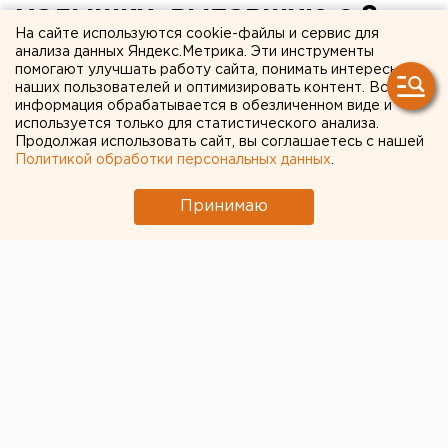
малышку, выпавшую с 8
На сайте используются cookie-файлы и сервис для
этажа
анализа данных Яндекс.Метрика. Эти инструменты
помогают улучшать работу сайта, понимать интересы
наших пользователей и оптимизировать контент. Вся
Девочка получила травмы, за ее жизнь борются
информация обрабатывается в обезличенном виде и
врачи.
используется только для статистического анализа.
Продолжая использовать сайт, вы соглашаетесь с нашей
Политикой обработки персональных данных
.
В уральской столице из окна 8 этажа выпала
маленькая девочка. Ее успел поймать прохожий,
Принимаю
сообщили агентству ЕАН в свердловском ГУ МВД.
Накануне вечером мать ребенка пошла на работу в
магазин, оставив чадо одну дома. Женщина закрыла
все окна и двери и дала малышке мобильный. Она
периодически звонила дочери. Но спустя 10 минут
после последнего разговора к матери прибежала
соседка и сообщила, что девочка выпала из окна.
Оказалось, что, оставшись один, ребенок решил
пойти на работу к матери, но так как входные двери
были закрыты, она воспользовалась окном. Малышка