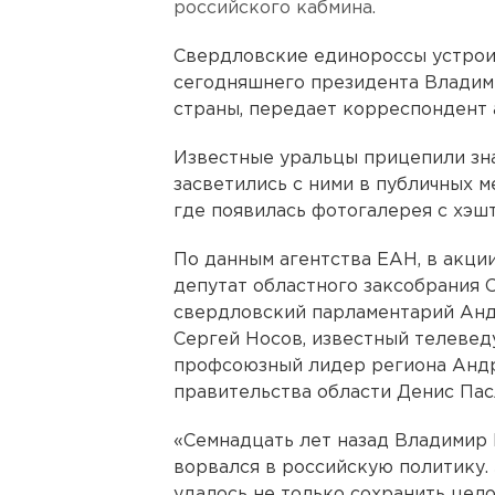
российского кабмина.
Свердловские единороссы устрои
сегодняшнего президента Владими
страны, передает корреспондент 
Известные уральцы прицепили зна
засветились с ними в публичных м
где появилась фотогалерея с хэш
По данным агентства ЕАН, в акци
депутат областного заксобрания С
свердловский парламентарий Анд
Сергей Носов, известный телеве
профсоюзный лидер региона Андр
правительства области Денис Пас
«Семнадцать лет назад Владимир
ворвался в российскую политику.
удалось не только сохранить цело