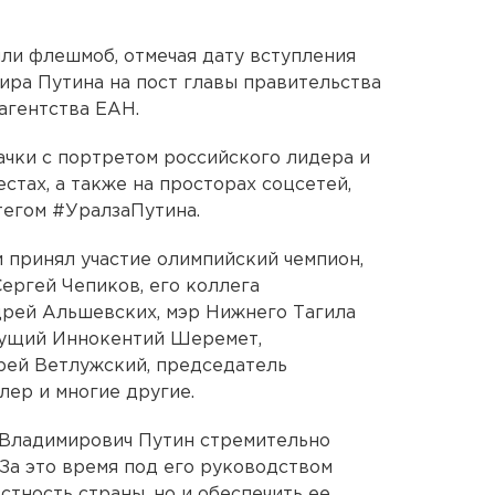
ли флешмоб, отмечая дату вступления
ра Путина на пост главы правительства
агентства ЕАН.
чки с портретом российского лидера и
естах, а также на просторах соцсетей,
тегом #УралзаПутина.
и принял участие олимпийский чемпион,
ергей Чепиков, его коллега
рей Альшевских, мэр Нижнего Тагила
дущий Иннокентий Шеремет,
ей Ветлужский, председатель
лер и многие другие.
 Владимирович Путин стремительно
 За это время под его руководством
стность страны, но и обеспечить ее