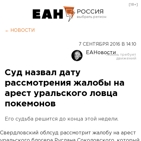
[18+]
РОССИЯ
Екатеринбург
← НОВОСТИ
Челябинск
7 СЕНТЯБРЯ 2016 В 14:10
Курган
ЕАНовости
Оренбург
Суд назвал дату
рассмотрения жалобы на
арест уральского ловца
покемонов
Его судьба решится до конца этой недели.
Свердловский облсуд рассмотрит жалобу на арест
уральского блогера Руслана Соколовского, который