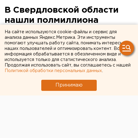
В Свердловской области
нашли полмиллиона
гектаров заброшенных
На сайте используются cookie-файлы и сервис для
анализа данных Яндекс.Метрика. Эти инструменты
сельхозземель
помогают улучшать работу сайта, понимать интересы
наших пользователей и оптимизировать контент. Вся
информация обрабатывается в обезличенном виде и
Большая часть из них превратилась в лес.
используется только для статистического анализа.
Продолжая использовать сайт, вы соглашаетесь с нашей
Свердловские единороссы подвели первые итоги
Политикой обработки персональных данных
.
работы мониторинговой группы «Родная земля», чья
деятельность направлена на выявление
Принимаю
заброшенных земель сельхозназначение и
вовлечение их в оборот согласно новому
федеральному закону №354, передает
корреспондент агентства ЕАН.
По словам руководителя группы, депутата Заксо
Елены Тресковой, всего в регионе не используется
551 тысяча гектаров земли, в том числе 357,3 тысячи