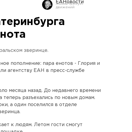
ЕАНовости
атеринбурга
енота
уральском зверинце.
ное пополнение: пара енотов - Глория и
или агентству ЕАН в пресс-службе
оло месяца назад. До недавнего времени
а теперь разъехались по новым домам.
ки, а один поселился в отделе
веринца.
ает к людям. Летом гости смогут
площадке.