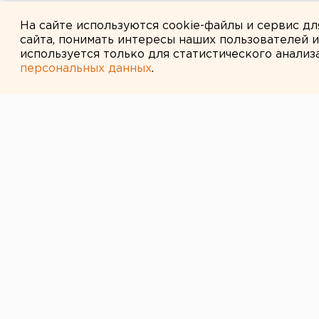
Путин назначил нового коман
На сайте используются cookie-файлы и сервис д
сайта, понимать интересы наших пользователей 
используется только для статистического анализ
персональных данных
.
← НОВОСТИ
7 СЕНТЯБРЯ 2016 В 14:15
Президента «Г
наркотиков» с
из-за кукол
Иск подала его конкурентка.
Президента фонда «Город без на
выборов в Заксо. Соответствующи