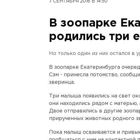
7 СЕНТЯБРЯ 2016 В 14:50
В зоопарке Ек
родились три 
Но только один из них остался в 
В зоопарке Екатеринбурга очеред
Сэм - принесла потомство, сообщ
зверинца.
Три малыша появились на свет ок
они находились рядом с матерью, 
Двое отправились в другие зоопар
прирученных животных родного з
Пока малыш осваивается и привык
пообщаться с ним на контактной 