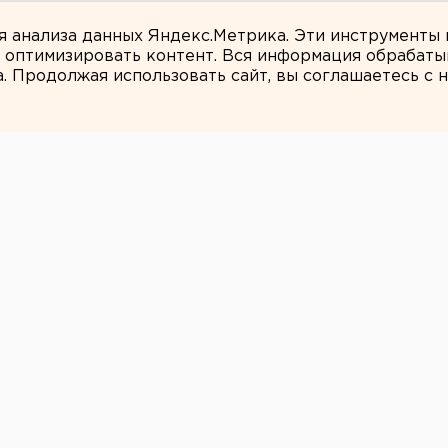
дующего войсками ЦВО
ля анализа данных Яндекс.Метрика. Эти инструменты
и оптимизировать контент. Вся информация обрабаты
а. Продолжая использовать сайт, вы соглашаетесь с
ЕАНовости
орода без
нимают с выборов
ркотиков» Андрея Кабанова снимают с
й иск поступил в свердловский облсуд