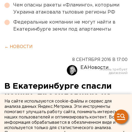
Чем опасны ракеты «Фламинго», которыми
Украина атаковала тыловые регионы РФ
Федеральные компании не могут найти в
Екатеринбурге земли под апартаменты
← НОВОСТИ
8 СЕНТЯБРЯ 2016 В 17:00
ЕАНовости
В Екатеринбурге спасли
кошку, просидевшую на
На сайте используются cookie-файлы и сервис для
мосту целую неделю
анализа данных Яндекс.Метрика. Эти инструменты
помогают улучшать работу сайта, понимать интересы
наших пользователей и оптимизировать контент. Вся
Пушистика заманили в ловушку с кормом и
информация обрабатывается в обезличенном виде и
спустили на землю.
используется только для статистического анализа.