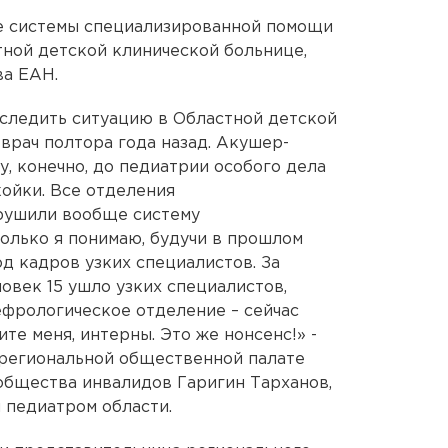
е системы специализированной помощи
ной детской клинической больнице,
ва ЕАН.
следить ситуацию в Областной детской
врач полтора года назад. Акушер-
у, конечно, до педиатрии особого дела
койки. Все отделения
рушили вообще систему
олько я понимаю, будучи в прошлом
д кадров узких специалистов. За
овек 15 ушло узких специалистов,
ефрологическое отделение – сейчас
те меня, интерны. Это же нонсенс!» -
в региональной общественной палате
общества инвалидов Гаригин Тарханов,
 педиатром области.