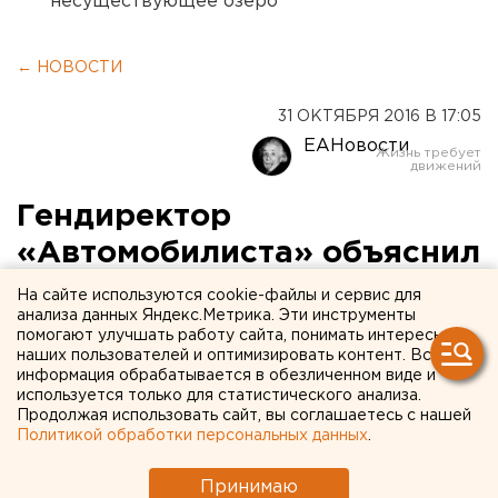
несуществующее озеро
← НОВОСТИ
31 ОКТЯБРЯ 2016 В 17:05
ЕАНовости
Гендиректор
«Автомобилиста» объяснил
увольнение Разина и дал
На сайте используются cookie-файлы и сервис для
анализа данных Яндекс.Метрика. Эти инструменты
надежду на Коваржа
помогают улучшать работу сайта, понимать интересы
наших пользователей и оптимизировать контент. Вся
информация обрабатывается в обезличенном виде и
Эксклюзивное интервью с Максимом Рябковым.
используется только для статистического анализа.
Продолжая использовать сайт, вы соглашаетесь с нашей
Сегодня болельщиков екатеринбургского
Политикой обработки персональных данных
.
«Автомобилиста» взволновала новость об
увольнении главного тренера
хоккеистов Андрея
Принимаю