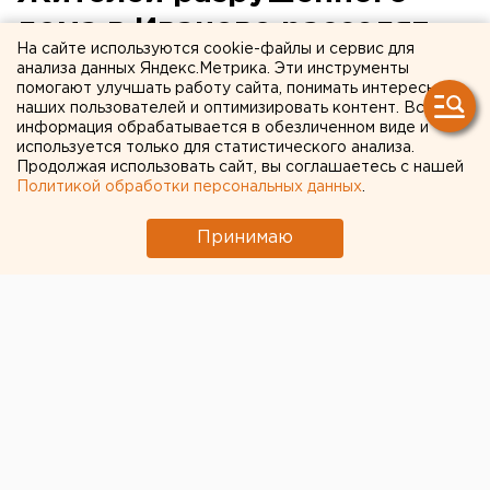
дома в Иваново расселят
На сайте используются cookie-файлы и сервис для
после завершения
анализа данных Яндекс.Метрика. Эти инструменты
помогают улучшать работу сайта, понимать интересы
следствия
наших пользователей и оптимизировать контент. Вся
информация обрабатывается в обезличенном виде и
используется только для статистического анализа.
Дом признали аварийным.
Продолжая использовать сайт, вы соглашаетесь с нашей
Политикой обработки персональных данных
.
Жителей разрушенного после взрыва дома в
Иваново расселят после окончания следственных
Принимаю
мероприятий, передает корреспондент агентства
ЕАН.
Напомним
, что дом на Минской снесут. Эксперты
признали здание непригодным для жизни.
В настоящее время дом и прилегающая к нему
территория находятся под усиленной охраной
полиции, пишет «Интерфакс».
Взрыв в жилом доме произошел ночью 6 ноября.