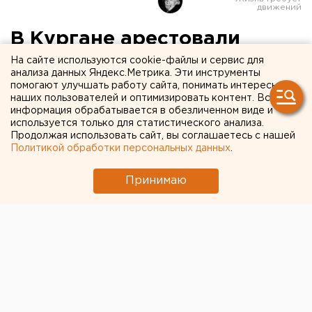
В Кургане арестовали
налетчика на Сбербанк,
На сайте используются cookie-файлы и сервис для
анализа данных Яндекс.Метрика. Эти инструменты
угрожавшего кассиру
помогают улучшать работу сайта, понимать интересы
наших пользователей и оптимизировать контент. Вся
гранатой
информация обрабатывается в обезличенном виде и
используется только для статистического анализа.
Продолжая использовать сайт, вы соглашаетесь с нашей
Возбуждено уголовное дело.
Политикой обработки персональных данных
.
В Кургане возбудили уголовное дело в отношении
Принимаю
местного жителя, ограбившего Сбербанк в доме №10
во 2 микрорайоне, сообщили агентству ЕАН в
областной прокуратуре.
Налетчик совершил преступление 27 октября. Он
вошел в помещение кассы №8, где передал кассиру
записку, вложенную в корочки паспорта, с указанием
суммы – 3 миллиона рублей. После этого он