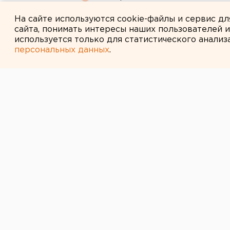
апартаменты
На сайте используются cookie-файлы и сервис д
сайта, понимать интересы наших пользователей 
используется только для статистического анализ
персональных данных
.
← НОВОСТИ
15 ДЕКАБРЯ 2016 В 09:27
В Екатеринбур
влетела в тро
Пострадали два человека.
В уральской столице около дома 
произошло ДТП. Маршрутка №063 
агентству ЕАН в пресс-службе св
Водитель микроавтобуса Ford въе