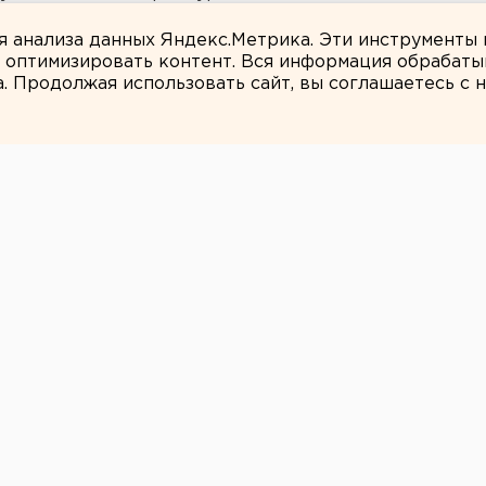
ля анализа данных Яндекс.Метрика. Эти инструменты
и оптимизировать контент. Вся информация обрабаты
а. Продолжая использовать сайт, вы соглашаетесь с
ЕАНовости
ге маршрутка
ллейбус
№131 по улице Бакинских Комиссаров
влетела в троллейбус, сообщили
ердловского ГУ МВД.
хал в стоящий у депо троллейбус. В