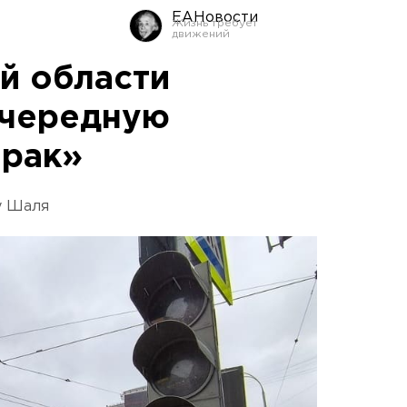
ЕАНовости
й области
очередную
зрак»
у Шаля