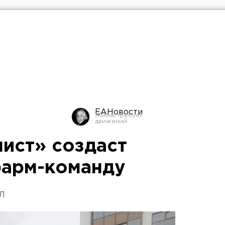
ЕАНовости
ист» создаст
фарм-команду
ХЛ