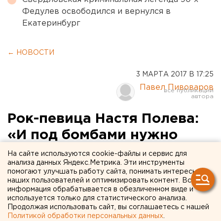
Федулев освободился и вернулся в
Екатеринбург
← НОВОСТИ
3 МАРТА 2017 В 17:25
Павел Пивоваров
Рок-певица Настя Полева:
«И под бомбами нужно
находить моменты для
На сайте используются cookie-файлы и сервис для
анализа данных Яндекс.Метрика. Эти инструменты
счастья»
помогают улучшать работу сайта, понимать интересы
наших пользователей и оптимизировать контент. Вся
информация обрабатывается в обезличенном виде и
Легенда свердловского рока рассказала о своей
используется только для статистического анализа.
жизненной философии и секретах написания
Продолжая использовать сайт, вы соглашаетесь с нашей
песен
Политикой обработки персональных данных
.