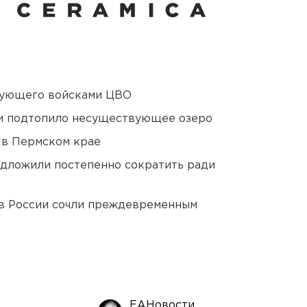
дующего войсками ЦВО
ти подтопило несуществующее озеро
 в Пермском крае
едложили постепенно сократить ради
в России сочли преждевременным
ЕАНовости