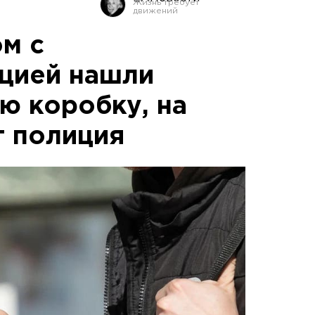
ом с
цией нашли
ю коробку, на
т полиция