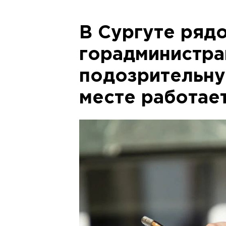
В Сургуте ряд
горадминистра
подозрительну
месте работае