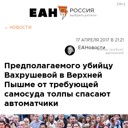
[18+]
РОССИЯ
Екатеринбург
← НОВОСТИ
Челябинск
17 АПРЕЛЯ 2017 В 21:21
Курган
ЕАНовости
Оренбург
Предполагаемого убийцу
Вахрушевой в Верхней
Пышме от требующей
самосуда толпы спасают
автоматчики