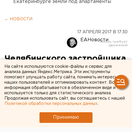
Екатеринбурге земли под апартаменты
← НОВОСТИ
17 АПРЕЛЯ 2017 В 17:30
ЕАНовости
Челябинского застройщика
На сайте используются cookie-файлы и сервис для
обвиняют в хищении
анализа данных Яндекс.Метрика. Эти инструменты
средств дольщиков
помогают улучшать работу сайта, понимать интересы
наших пользователей и оптимизировать контент. Вся
информация обрабатывается в обезличенном виде и
используется только для статистического анализа.
Продолжая использовать сайт, вы соглашаетесь с нашей
Политикой обработки персональных данных
.
Принимаю