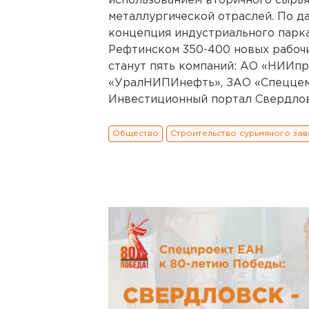
использованием вторичного сырья
металлургической отраслей. По 
концепция индустриального парка
Рефтинском 350-400 новых рабоч
станут пять компаний: АО «НИИпр
«УралНИПИнефть», ЗАО «Спеццем
Инвестиционный портал Свердлов
Общество