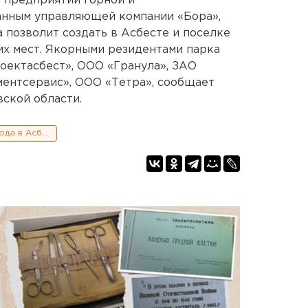
 предприятий горной и
данным управляющей компании «Бора»,
 позволит создать в Асбесте и поселке
их мест. Якорными резидентами парка
оектасбест», ООО «Гранула», ЗАО
ентсервис», ООО «Тетра», сообщает
ской области.
Строительство сурьмяного завода в Асбесте: «за» и «против»