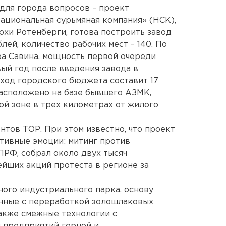
для города вопросов – проект
ациональная сурьмяная компания» (НСК),
рхи Ротенберги, готова построить завод
лей, количество рабочих мест – 140. По
а Савина, мощность первой очереди
рвый год после введения завода в
ход городского бюджета составит 17
асположено на базе бывшего АЗМК,
й зоне в трех километрах от жилого
нтов ТОР. При этом известно, что проект
итивные эмоции: митинг против
ПРФ, собрал около двух тысяч
ейших акций протеста в регионе за
ного индустриального парка, основу
анные с переработкой золошлаковых
акже смежные технологии с