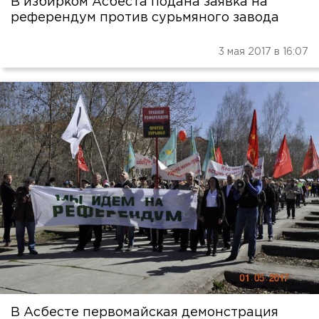
В избирком Асбеста подана заявка на
референдум против сурьмяного завода
3 мая 2017 в 16:07
В Асбесте первомайская демонстрация