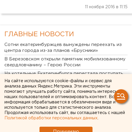
11 ноября 2016 в 11:15
ГЛАВНЫЕ НОВОСТИ
Сотни екатеринбуржцев вынуждены переехать из
центра города из-за планов «Брусники»
В Березовском открыли памятник мобилизованному
свердловчанину – Герою России
На котельные Екатеринбурга перестала поступать
вода
На сайте используются cookie-файлы и сервис для
анализа данных Яндекс.Метрика. Эти инструменты
Экономист-регионовед рассказала, почему резко
помогают улучшать работу сайта, понимать интересы
отличаются цены на бензин в разных частях страны
наших пользователей и оптимизировать контент. Вся
Украинские беспилотники сбиты над Оренбургской
информация обрабатывается в обезличенном виде и
используется только для статистического анализа.
областью
Продолжая использовать сайт, вы соглашаетесь с нашей
Власти Львова игнорируют решение Верховного
Политикой обработки персональных данных
.
суда Украины по передаче останков легендарного
разведчика России
Принимаю