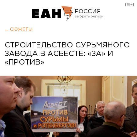
[18+]
РОССИЯ
Екатеринбург
← СЮЖЕТЫ
Челябинск
СТРОИТЕЛЬСТВО СУРЬМЯНОГО
Курган
ЗАВОДА В АСБЕСТЕ: «ЗА» И
Оренбург
«ПРОТИВ»