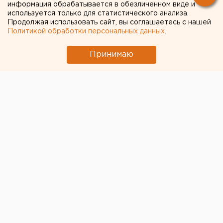
информация обрабатывается в обезличенном виде и
используется только для статистического анализа.
Продолжая использовать сайт, вы соглашаетесь с нашей
Политикой обработки персональных данных
.
Принимаю
© Фото из открытых источников
Следствие проводит проверку по факту гибели 3
человек, тела которых обнаружили после тушения
пожара на пилораме в поселке Октябрьский
Сысертского городского округа, сообщили в
свердловском управлении СКР.