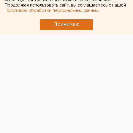
используется только для статистического анализа.
Продолжая использовать сайт, вы соглашаетесь с нашей
Политикой обработки персональных данных
.
Принимаю
© Фото из открытых источников
Агентство ЕАН с помощью уральцев продолжает
подводить итоги недели. Сегодня мы обсудили с
нашими спикерами последние громкие события в
стране и в регионе и публикуем мнения на этот