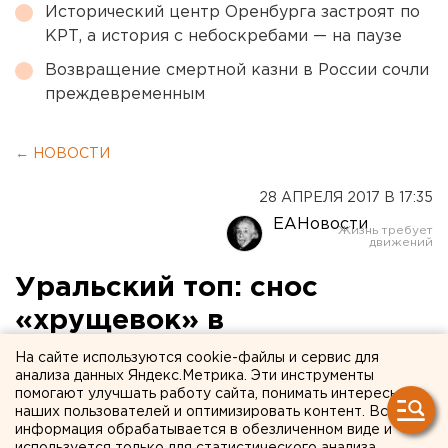
Исторический центр Оренбурга застроят по
КРТ, а история с небоскребами — на паузе
Возвращение смертной казни в России сочли
преждевременным
← НОВОСТИ
28 АПРЕЛЯ 2017 В 17:35
ЕАНовости
Уральский топ: снос
«хрущевок» в
Екатеринбурге,
На сайте используются cookie-файлы и сервис для
анализа данных Яндекс.Метрика. Эти инструменты
футбольные скандалы и
помогают улучшать работу сайта, понимать интересы
наших пользователей и оптимизировать контент. Вся
суд над блогером
информация обрабатывается в обезличенном виде и