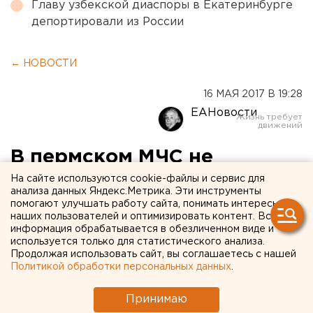
Главу узбекской диаспоры в Екатеринбурге
депортировали из России
← НОВОСТИ
16 МАЯ 2017 В 19:28
ЕАНовости
В пермском МЧС не
нашлось водолазов для
На сайте используются cookie-файлы и сервис для
анализа данных Яндекс.Метрика. Эти инструменты
поисков останков убитой
помогают улучшать работу сайта, понимать интересы
наших пользователей и оптимизировать контент. Вся
девушки
информация обрабатывается в обезличенном виде и
используется только для статистического анализа.
Продолжая использовать сайт, вы соглашаетесь с нашей
В пермском поселке Ветляны волонтеры ищут
Политикой обработки персональных данных
.
останки девушки, убитой Антоном Вахриным —
братом заместителя губернатора Тюменской
Принимаю
области Вячеслава Вахрина. Как рассказала