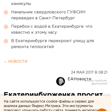
каникулы
Начальник свердловского ГУФСИН
переведен в Санкт-Петербург
Перебои с водой в Екатеринбурге: что
известно к этому часу
В Екатеринбурге перекроют улицу для
ремонта теплосетей
← НОВОСТИ
24 МАЯ 2017 В 08:21
ЕАНовости
Екатеринбурженка просит
спасти ее и ребенка из
На сайте используются cookie-файлы и сервис для
анализа данных Яндекс.Метрика. Эти инструменты
помогают улучшать работу сайта, понимать интересы