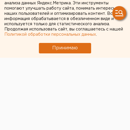
избила мать с маленьким
анализа данных Яндекс.Метрика. Эти инструменты
помогают улучшать работу сайта, понимать интересы
ребенком
наших пользователей и оптимизировать контент. Вся
информация обрабатывается в обезличенном виде и
используется только для статистического анализа.
Продолжая использовать сайт, вы соглашаетесь с нашей
Политикой обработки персональных данных
.
Принимаю
© Фото из открытых источников
В городе Алапаевске Свердловской области