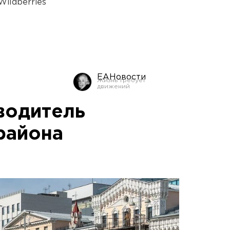
ildberries
ЕАНовости
водитель
района